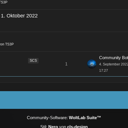
 TS3P
 1. Oktober 2022
von TS3P
Community Bo
SCS
1
4. September 202
17:27
Community-Software:
WoltLab Suite™
Stil:
Nero
von
cls-design