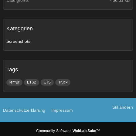
Dateigröße
436,39 kB
Kategorien
Screenshots
Tags
lemyjr
ETS2
ETS
Truck
Stil ändern
Datenschutzerklärung
Impressum
Community-Software:
WoltLab Suite™